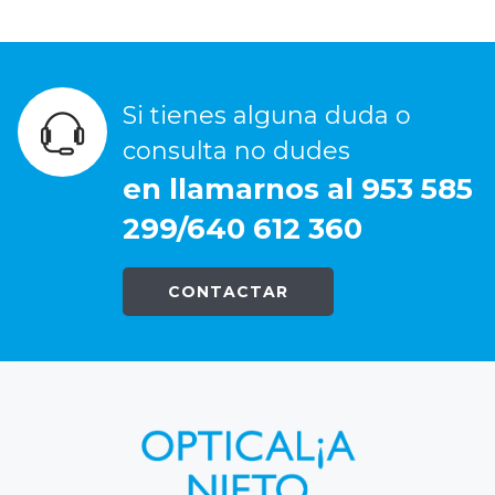
Si tienes alguna duda o
consulta no dudes
en llamarnos al 953 585
299/640 612 360
CONTACTAR