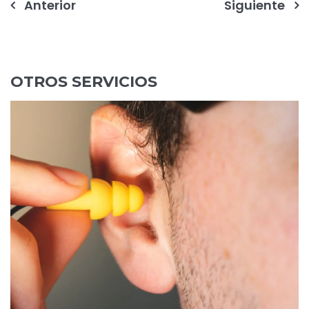
Navegación
Anterior
Siguiente
de
entradas
OTROS SERVICIOS