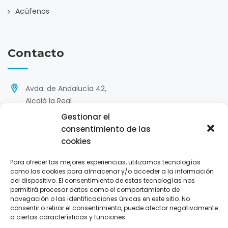
Acúfenos
Contacto
Avda. de Andalucía 42,
Alcalá la Real
Gestionar el
'
953 585 299 / 640 612 360
consentimiento de las
cookies
hola@opticasnieto.com
Para ofrecer las mejores experiencias, utilizamos tecnologías
L-V : 9:30-13:45/17:00-20:30
como las cookies para almacenar y/o acceder a la información
S: 10:00-14:00
del dispositivo. El consentimiento de estas tecnologías nos
permitirá procesar datos como el comportamiento de
navegación o las identificaciones únicas en este sitio. No
consentir o retirar el consentimiento, puede afectar negativamente
a ciertas características y funciones.