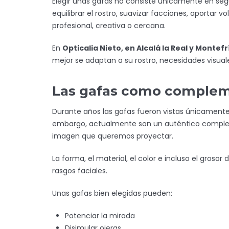
Elegir unas gafas no consiste únicamente en se
equilibrar el rostro, suavizar facciones, aporta
profesional, creativa o cercana.
En
Opticalia Nieto, en Alcalá la Real y Montefr
mejor se adaptan a su rostro, necesidades visuale
Las gafas como compleme
Durante años las gafas fueron vistas únicamente
embargo, actualmente son un auténtico compleme
imagen que queremos proyectar.
La forma, el material, el color e incluso el gro
rasgos faciales.
Unas gafas bien elegidas pueden:
Potenciar la mirada
Disimular ojeras