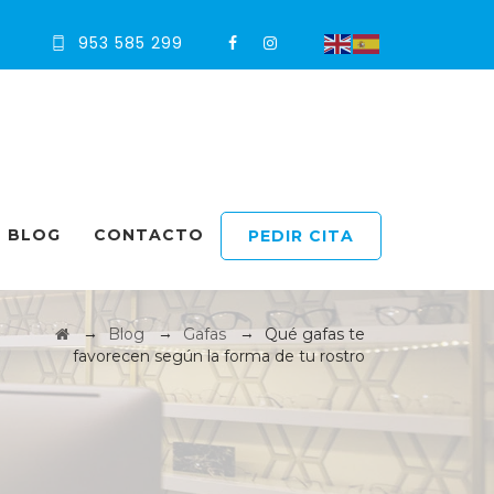
953 585 299
BLOG
CONTACTO
PEDIR CITA
→
→
→
Blog
Gafas
Qué gafas te
favorecen según la forma de tu rostro