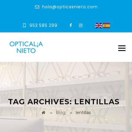
hola@opticasnieto.com
953 585 299
TAG ARCHIVES:
LENTILLAS
→
→
Blog
lentillas