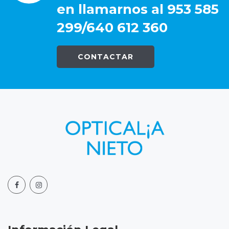
en llamarnos al 953 585
299/640 612 360
CONTACTAR