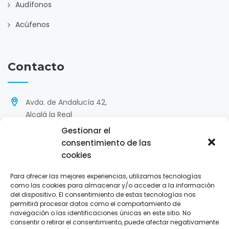
Audífonos
Acúfenos
Contacto
Avda. de Andalucía 42,
Alcalá la Real
Gestionar el
'
953 585 299 / 640 612 360
consentimiento de las
cookies
hola@opticasnieto.com
Para ofrecer las mejores experiencias, utilizamos tecnologías
L-V : 9:30-13:45/17:00-20:30
como las cookies para almacenar y/o acceder a la información
S: 10:00-14:00
del dispositivo. El consentimiento de estas tecnologías nos
permitirá procesar datos como el comportamiento de
navegación o las identificaciones únicas en este sitio. No
consentir o retirar el consentimiento, puede afectar negativamente