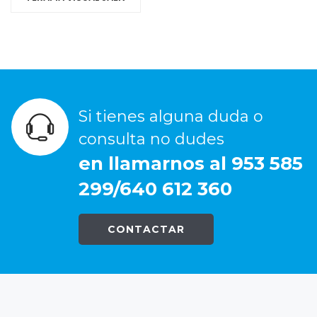
Si tienes alguna duda o
consulta no dudes
en llamarnos al 953 585
299/640 612 360
CONTACTAR