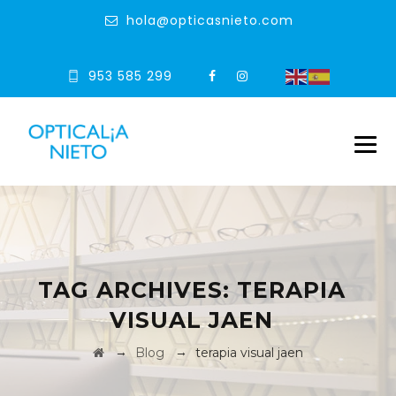
hola@opticasnieto.com
953 585 299
TAG ARCHIVES:
TERAPIA
VISUAL JAEN
→
→
Blog
terapia visual jaen