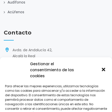
Audífonos
Acúfenos
Contacto
Avda. de Andalucía 42,
Alcalá la Real
Gestionar el
'
953 585 299 / 640 612 360
consentimiento de las
cookies
hola@opticasnieto.com
Para ofrecer las mejores experiencias, utilizamos tecnologías
L-V : 9:30-13:45/17:00-20:30
como las cookies para almacenar y/o acceder a la información
S: 10:00-14:00
del dispositivo. El consentimiento de estas tecnologías nos
permitirá procesar datos como el comportamiento de
navegación o las identificaciones únicas en este sitio. No
consentir o retirar el consentimiento, puede afectar negativamente