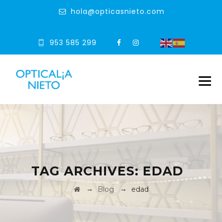
hola@opticasnieto.com
953 585 299
TAG ARCHIVES:
EDAD
→
→
Blog
edad