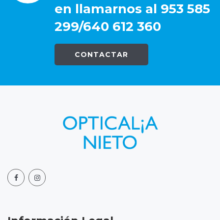
en llamarnos al 953 585
299/640 612 360
CONTACTAR