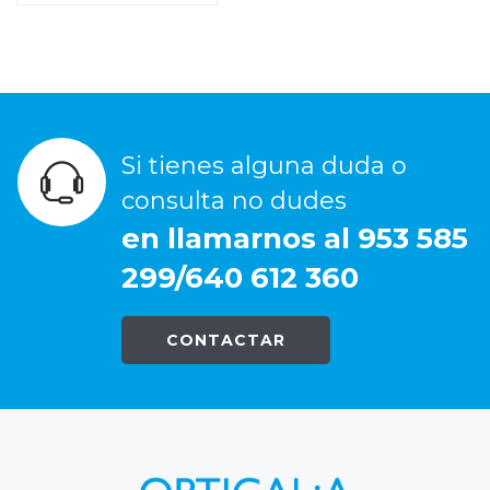
Si tienes alguna duda o
consulta no dudes
en llamarnos al 953 585
299/640 612 360
CONTACTAR