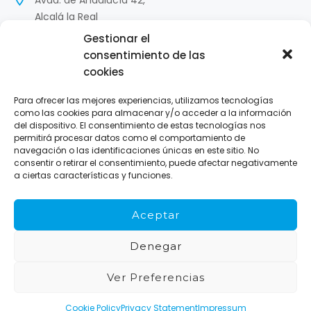
Alcalá la Real
Gestionar el
'
953 585 299 / 640 612 360
consentimiento de las
cookies
hola@opticasnieto.com
Para ofrecer las mejores experiencias, utilizamos tecnologías
L-V : 9:30-13:45/17:00-20:30
como las cookies para almacenar y/o acceder a la información
S: 10:00-14:00
del dispositivo. El consentimiento de estas tecnologías nos
permitirá procesar datos como el comportamiento de
navegación o las identificaciones únicas en este sitio. No
consentir o retirar el consentimiento, puede afectar negativamente
a ciertas características y funciones.
Copyright © 2026 Opticalia Nieto. Todos los derechos
Aceptar
Reservados.
Denegar
Ver Preferencias
Cookie Policy
Privacy Statement
Impressum