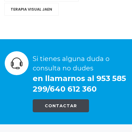
TERAPIA VISUAL JAEN
Si tienes alguna duda o
consulta no dudes
en llamarnos al 953 585
299/640 612 360
CONTACTAR